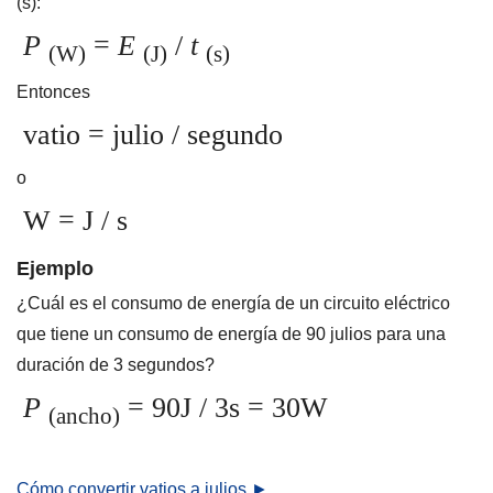
(s):
P
=
E
/
t
(W)
(J)
(s)
Entonces
vatio = julio / segundo
o
W = J / s
Ejemplo
¿Cuál es el consumo de energía de un circuito eléctrico
que tiene un consumo de energía de 90 julios para una
duración de 3 segundos?
P
= 90J / 3s = 30W
(ancho)
Cómo convertir vatios a julios ►