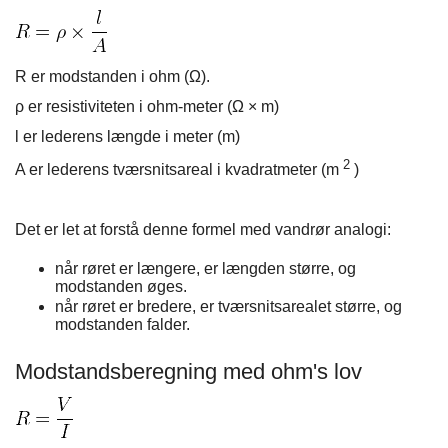
R er modstanden i ohm (Ω).
ρ
er resistiviteten i ohm-meter (Ω × m)
l er lederens længde i meter (m)
2
A er lederens tværsnitsareal i kvadratmeter (m
)
Det er let at forstå denne formel med vandrør analogi:
når røret er længere, er længden større, og
modstanden øges.
når røret er bredere, er tværsnitsarealet større, og
modstanden falder.
Modstandsberegning med ohm's lov