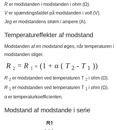
R
er modstanden i modstanden i ohm (Ω).
V
er spændingsfaldet på modstanden i volt (V).
Jeg
er modstandens strøm i ampere (A).
Temperatureffekter af modstand
Modstanden af ​​en modstand øges, når temperaturen i
modstanden stiger.
R
=
R
(1 + α (
T
-
T
))
×
2
1
1
2
R
er modstanden ved temperaturen T
i ohm (Ω).
2
2
R
er modstanden ved temperaturen T
i ohm (Ω).
1
1
α
er temperaturkoefficienten.
Modstand af modstande i serie