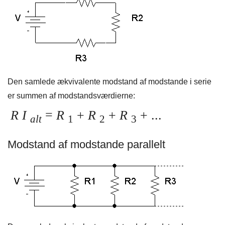
Den samlede ækvivalente modstand af modstande i serie
er summen af ​​modstandsværdierne:
R I
=
R
+
R
+
R
+ ...
alt
1
2
3
Modstand af modstande parallelt