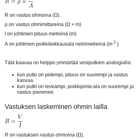
R on vastus ohmoina (Ω).
ρ
on vastus ohmimittareina (Ω × m)
l on johtimen pituus metreinä (m)
2
A on johtimen poikkileikkausala neliömetreinä (m
)
Tätä kaavaa on helppo ymmärtää vesiputkien analogialla:
kun putki on pidempi, pituus on suurempi ja vastus
kasvaa.
kun putki on leveämpi, poikkipinta-ala on suurempi ja
vastus pienenee.
Vastuksen laskeminen ohmin lailla
R
on vastuksen vastus ohmoina (Ω).