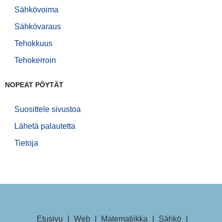
Sähkövoima
Sähkövaraus
Tehokkuus
Tehokerroin
NOPEAT PÖYTÄT
Suosittele sivustoa
Lähetä palautetta
Tietoja
Etusivu
|
Web
|
Matematiikka
|
Sähkö
|