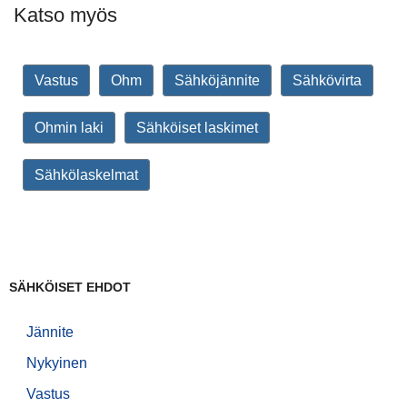
Katso myös
Vastus
Ohm
Sähköjännite
Sähkövirta
Ohmin laki
Sähköiset laskimet
Sähkölaskelmat
SÄHKÖISET EHDOT
Jännite
Nykyinen
Vastus