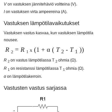
V
on vastuksen jännitehäviö voltteina (V).
I
on vastuksen virta ampeereina (A).
Vastuksen lämpötilavaikutukset
Vastuksen vastus kasvaa, kun vastuksen lämpötila
nousee.
R
=
R
(1 + α (
T
-
T
))
x
2
1
1
2
R
on vastus lämpötilassa T
ohmia (Ω).
2
2
R
on resistanssi lämpötilassa T
ohmia (Ω).
1
1
α
on lämpötilakerroin.
Vastusten vastus sarjassa