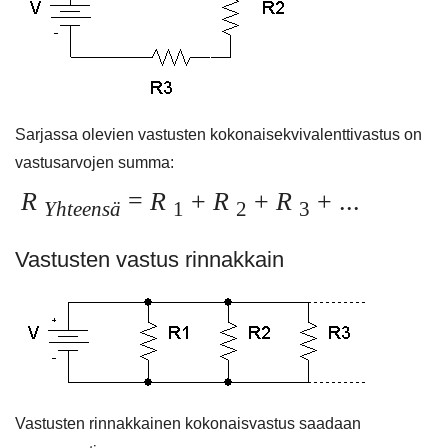
Sarjassa olevien vastusten kokonaisekvivalenttivastus on
vastusarvojen summa:
R
=
R
+
R
+
R
+ ...
Yhteensä
1
2
3
Vastusten vastus rinnakkain
Vastusten rinnakkainen kokonaisvastus saadaan