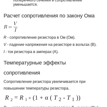
поперечного сечения и сопротивление
уменьшается.
Расчет сопротивления по закону Ома
R
- сопротивление резистора в Ом (Ом).
V
- падение напряжения на резисторе в вольтах (В).
I
- ток резистора в амперах (А).
Температурные эффекты
сопротивления
Сопротивление резистора увеличивается при
повышении температуры резистора.
R
=
R
(1 + α (
Т
-
Т
))
×
2
1
1
2