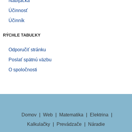
Nabíjačka
Účinnosť
Účinník
RÝCHLE TABUĽKY
Odporučiť stránku
Poslať spätnú väzbu
O spoločnosti
Domov
|
Web
|
Matematika
|
Elektrina
|
Kalkulačky
|
Prevádzače
|
Náradie