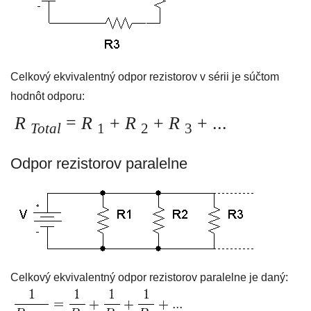
Celkový ekvivalentný odpor rezistorov v sérii je súčtom
hodnôt odporu:
R
=
R
+
R
+
R
+ ...
Total
1
2
3
Odpor rezistorov paralelne
Celkový ekvivalentný odpor rezistorov paralelne je daný: