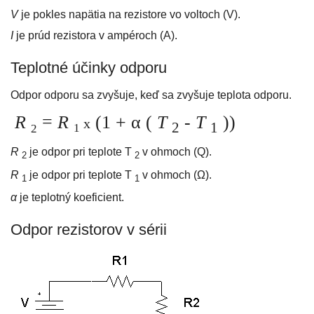
V
je pokles napätia na rezistore vo voltoch (V).
I
je prúd rezistora v ampéroch (A).
Teplotné účinky odporu
Odpor odporu sa zvyšuje, keď sa zvyšuje teplota odporu.
R
=
R
(1 + α (
T
-
T
))
x
2
1
1
2
R
je odpor pri teplote T
v ohmoch (Q).
2
2
R
je odpor pri teplote T
v ohmoch (Ω).
1
1
α
je teplotný koeficient.
Odpor rezistorov v sérii