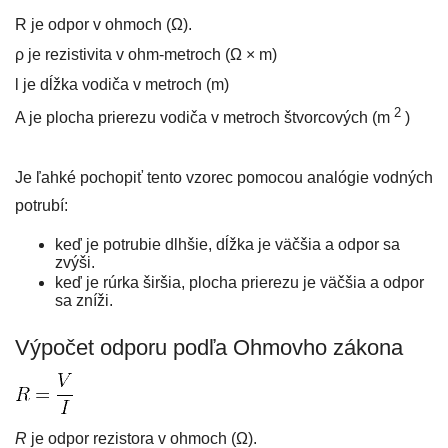
R je odpor v ohmoch (Ω).
ρ
je rezistivita v ohm-metroch (Ω × m)
l je dĺžka vodiča v metroch (m)
2
A je plocha prierezu vodiča v metroch štvorcových (m
)
Je ľahké pochopiť tento vzorec pomocou analógie vodných
potrubí:
keď je potrubie dlhšie, dĺžka je väčšia a odpor sa
zvýši.
keď je rúrka širšia, plocha prierezu je väčšia a odpor
sa zníži.
Výpočet odporu podľa Ohmovho zákona
R
je odpor rezistora v ohmoch (Ω).