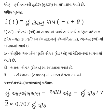
એફ - ફ્રીક્વન્સી હર્ટ્ઝ (હર્ટ્ઝ) માં માપવામાં આવે છે.
ક્ષણિક પ્રવાહ
i
(
t
) =
હું
પાપ
(
+
t
+ θ
)
ટોચનું
i
(
ટી
) - એમ્પ્સ (એ) માં માપવામાં આવેલા સમયે ક્ષણિક વર્તમાન.
ઇપેક - મહત્તમ વર્તમાન (= સાઇનનું કંપનવિસ્તાર), એમ્પ્સ (એ) માં
માપવામાં આવે છે.
ω -
કોણીય આવર્તન પ્રતિ સેકંડ (રેડ / સે) માં રેડિયનમાં માપવામાં
આવે છે.
ટી - સમય, સેકંડ (સેકંડ) માં માપવામાં આવે છે.
θ
- રેડિઅન્સ (ર radડ) માં સાઇન વેવનો તબક્કો.
આરએમએસ (અસરકારક) વર્તમાન
હું
=
આઇ
=
હું
/ √
આરએમએસ
એફ
પીક
2
≈ 0.707
હું
પીક