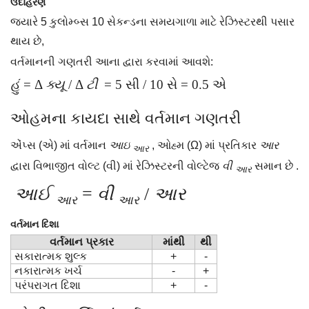
ઉદાહરણ
જ્યારે 5 કુલોમ્બ્સ 10 સેકન્ડના સમયગાળા માટે રેઝિસ્ટરથી પસાર
થાય છે,
વર્તમાનની ગણતરી આના દ્વારા કરવામાં આવશે:
હું
= Δ
ક્યૂ
/ Δ
ટી
= 5 સી / 10 સે = 0.5 એ
ઓહમના કાયદા સાથે વર્તમાન ગણતરી
એંપ્સ (એ) માં વર્તમાન
આઇ
, ઓહ્મ (Ω) માં પ્રતિકાર
આર
આર
દ્વારા વિભાજીત વોલ્ટ (વી) માં રેઝિસ્ટરની વોલ્ટેજ
વી
સમાન છે .
આર
આઈ
=
વી
/
આર
આર
આર
વર્તમાન દિશા
વર્તમાન પ્રકાર
માંથી
થી
સકારાત્મક શુલ્ક
+
-
નકારાત્મક ખર્ચ
-
+
પરંપરાગત દિશા
+
-