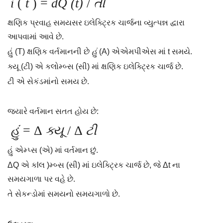
i
(
t
) =
dQ (t)
/
તા
ક્ષણિક પ્રવાહ સમયસર ઇલેક્ટ્રિક ચાર્જના વ્યુત્પન્ન દ્વારા
આપવામાં આવે છે.
હું (T) ક્ષણિક વર્તમાનની છે
હું
(A) એએમપીએસ માં t સમયે.
ક્યૂ (ટી) એ કલોમ્બ્સ (સી) માં ક્ષણિક ઇલેક્ટ્રિક ચાર્જ છે.
ટી એ સેકંડમાંનો સમય છે.
જ્યારે વર્તમાન સતત હોય છે:
હું
= Δ
ક્યૂ
/ Δ
ટી
હું એમ્પ્સ (એ) માં વર્તમાન છું.
ΔQ એ કlલ )મ્બ્સ (સી) માં ઇલેક્ટ્રિક ચાર્જ છે, જે Δt ના
સમયગાળા પર વહે છે.
તે સેકન્ડોમાં સમયનો સમયગાળો છે.