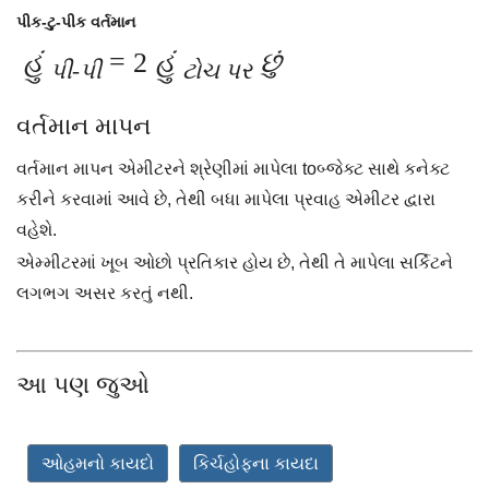
પીક-ટુ-પીક વર્તમાન
હું
= 2
હું
છું
પી-પી
ટોચ પર
વર્તમાન માપન
વર્તમાન માપન એમીટરને શ્રેણીમાં માપેલા toબ્જેક્ટ સાથે કનેક્ટ
કરીને કરવામાં આવે છે, તેથી બધા માપેલા પ્રવાહ એમીટર દ્વારા
વહેશે.
એમ્મીટરમાં ખૂબ ઓછો પ્રતિકાર હોય છે, તેથી તે માપેલા સર્કિટને
લગભગ અસર કરતું નથી.
આ પણ જુઓ
ઓહમનો કાયદો
કિર્ચહોફના કાયદા