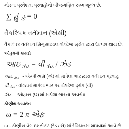
નોડમાં પ્રવેશતા પ્રવાહોનો બીજગણિત રકમ શૂન્ય છે.
∑
હું
= 0
કે
વૈકલ્પિક વર્તમાન (એસી)
વૈકલ્પિક વર્તમાન સિનુસાઇડલ વોલ્ટેજ સ્રોત દ્વારા ઉત્પન્ન થાય છે.
ઓહમનો કાયદો
આઇ
=
વી
/
ઝેડ
ઝેડ
ઝેડ
આઇ
- એમ્પીઅર્સ (એ) માં માપેલા ભાર દ્વારા વર્તમાન પ્રવાહ
ઝેડ
વી
- વોલ્ટમાં માપેલા ભાર પર વોલ્ટેજ ડ્રોપ (વી)
ઝેડ
ઝેડ
- ઓહ્મ્સ (Ω) માં માપેલા ભારના અવરોધ
કોણીય આવર્તન
ω
= 2
π એફ
ω - કોણીય વેગ દર સેકંડ (રેડ / સે) માં રેડિયનમાં માપવામાં આવે છે