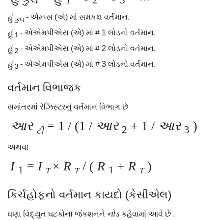
હું
- એમ્પ્સ (એ) માં સમકક્ષ વર્તમાન.
કુલ
હું
- એએમપીએસ (એ) માં # 1 લોડનો વર્તમાન.
1
હું
- એએમપીએસ (એ) માં # 2 લોડનો વર્તમાન.
2
હું
- એએમપીએસ (એ) માં # 3 લોડનો વર્તમાન.
3
વર્તમાન વિભાજક
સમાંતરમાં રેઝિસ્ટરનું વર્તમાન વિભાગ છે
આર
= 1 / (1 /
આર
+ 1 /
આર
)
2
3
ટી
અથવા
I
=
I
×
R
/ (
R
+
R
)
1
1
T
T
T
કિર્ચહોફનો વર્તમાન કાયદો (કેસીએલ)
ઘણા વિદ્યુત ઘટકોના જંકશનને
નોડ
કહેવામાં આવે છે .