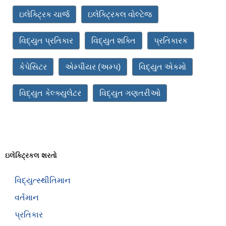
ઇલેક્ટ્રિક ચાર્જ
ઇલેક્ટ્રિકલ વોલ્ટેજ
વિદ્યુત પ્રતિકાર
વિદ્યુત શક્તિ
પ્રતિકારક
કેપેસિટર
એમ્પીયર (અમ્પ)
વિદ્યુત એકમો
વિદ્યુત કેલ્ક્યુલેટર
વિદ્યુત ગણતરીઓ
ઇલેક્ટ્રિકલ શરતો
વિદ્યુત્સ્થીતિમાન
વર્તમાન
પ્રતિકાર