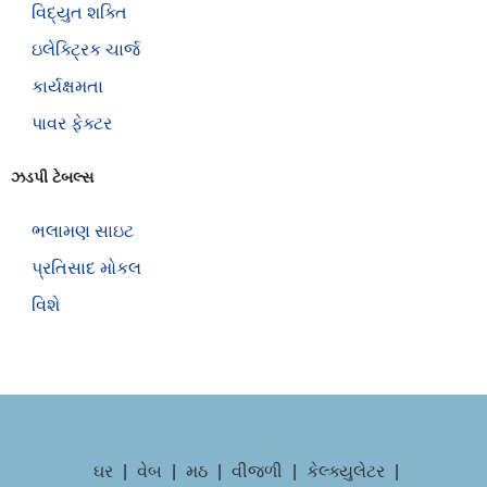
વિદ્યુત શક્તિ
ઇલેક્ટ્રિક ચાર્જ
કાર્યક્ષમતા
પાવર ફેક્ટર
ઝડપી ટેબલ્સ
ભલામણ સાઇટ
પ્રતિસાદ મોકલ
વિશે
ઘર
|
વેબ
|
મઠ
|
વીજળી
|
કેલ્ક્યુલેટર
|