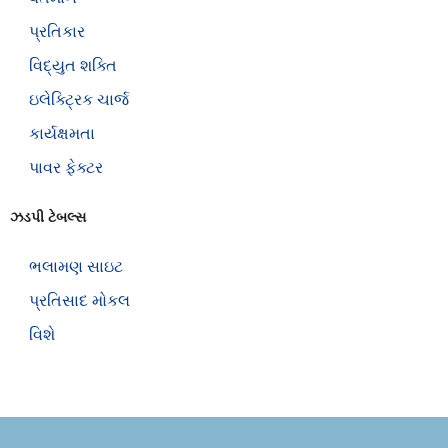
પ્રતિકાર
વિદ્યુત શક્તિ
ઇલેક્ટ્રિક ચાર્જ
કાર્યક્ષમતા
પાવર ફેક્ટર
ઝડપી ટેબલ્સ
ભલામણ સાઇટ
પ્રતિસાદ મોકલ
વિશે