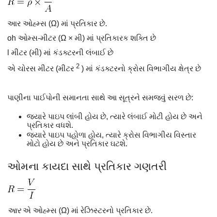
આર ઓહ્મ્સ (Ω) માં પ્રતિકાર છે.
oh
ઓમ્સ-મીટર (Ω × મી) માં પ્રતિકારક શક્તિ છે
l મીટર (મી) માં કંડક્ટરની લંબાઈ છે
2
એ ચોરસ મીટર (મીટર
) માં કંડક્ટરનો ક્રોસ વિભાગીય ક્ષેત્ર છે
પાણીના પાઈપોની સમાનતા સાથે આ સૂત્રને સમજવું સરળ છે:
જ્યારે પાઇપ લાંબી હોય છે, ત્યારે લંબાઈ મોટી હોય છે અને
પ્રતિકાર વધશે.
જ્યારે પાઇપ પહોળા હોય, ત્યારે ક્રોસ વિભાગીય વિસ્તાર
મોટો હોય છે અને પ્રતિકાર ઘટશે.
ઓમના કાયદા સાથે પ્રતિકાર ગણતરી
આર
એ ઓહ્મ્સ (Ω) માં રેઝિસ્ટરનો પ્રતિકાર છે.