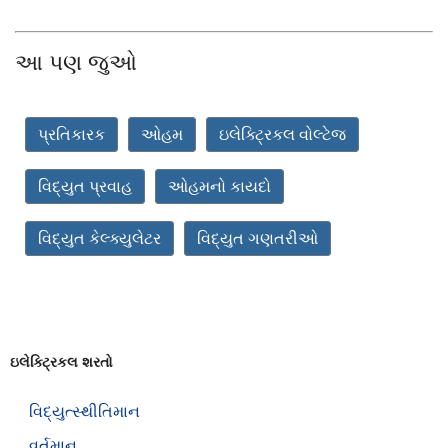
આ પણ જુઓ
પ્રતિકારક
ઓહમ
ઇલેક્ટ્રિકલ વોલ્ટેજ
વિદ્યુત પ્રવાહ
ઓહમનો કાયદો
વિદ્યુત કેલ્ક્યુલેટર
વિદ્યુત ગણતરીઓ
ઇલેક્ટ્રિકલ શરતો
વિદ્યુત્સ્થીતિમાન
વર્તમાન