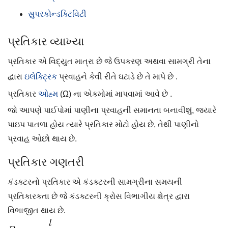
સુપરકોન્ડક્ટિવિટી
પ્રતિકાર વ્યાખ્યા
પ્રતિકાર એ વિદ્યુત માત્રા છે જે ઉપકરણ અથવા સામગ્રી તેના
દ્વારા
ઇલેક્ટ્રિક
પ્રવાહને કેવી રીતે ઘટાડે છે તે માપે છે .
પ્રતિકાર
ઓહ્મ
(Ω) ના એકમોમાં માપવામાં આવે છે .
જો આપણે પાઈપોમાં પાણીના પ્રવાહની સમાનતા બનાવીશું, જ્યારે
પાઇપ પાતળા હોય ત્યારે પ્રતિકાર મોટો હોય છે, તેથી પાણીનો
પ્રવાહ ઓછો થાય છે.
પ્રતિકાર ગણતરી
કંડક્ટરનો પ્રતિકાર એ કંડક્ટરની સામગ્રીના સમયની
પ્રતિકારકતા છે જે કંડક્ટરની ક્રોસ વિભાગીય ક્ષેત્ર દ્વારા
વિભાજીત થાય છે.